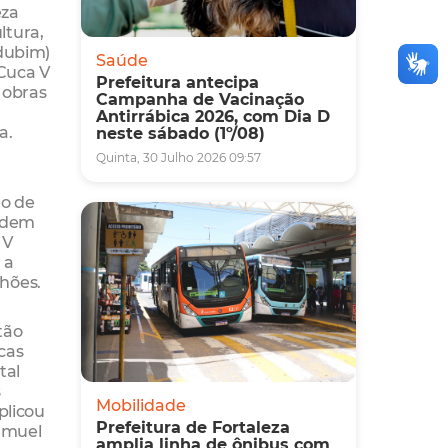
eza
ltura,
ndubim)
Saúde
 Cuca V
Prefeitura antecipa
 obras
Campanha de Vacinação
Antirrábica 2026, com Dia D
a.
neste sábado (1º/08)
Quinta, 30 Julho 2026 09:57
o de
ordem
 V
 a
hões.
tão
ucas
tal
s
Mobilidade
plicou
Prefeitura de Fortaleza
Samuel
amplia linha de ônibus com