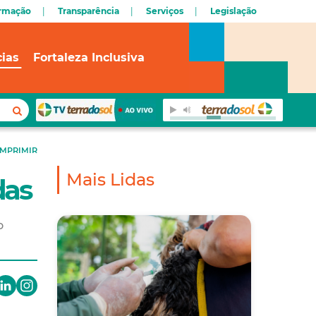
ormação
Transparência
Serviços
Legislação
cias
Fortaleza Inclusiva
IMPRIMIR
Mais Lidas
das
o