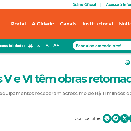
Diário Oficial
Acesso à Inf
Portal
A Cidade
Canais
Institucional
Notí
A+
A
cessibilidade:
A-
 V e VI têm obras retoma
s equipamentos receberam acréscimo de R$ 11 milhões d
Compartilhe: