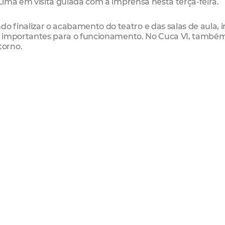
 Lima em visita guiada com a imprensa nesta terça-feira.
finalizar o acabamento do teatro e das salas de aula, i
ões importantes para o funcionamento. No Cuca VI, també
torno.
 ao ano para o pleno funcionamento e deve ser instal
Cuca. São cursos gratuitos em diversas áreas do conheci
ca, fotografia, circo, dança e comunicação. Além dos cur
as práticas esportivas.
desses equipamentos de socialização que é tirar os jovens 
l jovens na faixa etária alvo do projeto. “O que queremos
te do tempo e todos os dias. Vamos atender a comunida
ingos, assim como já acontece no Cuca da Regional I, na 
de.