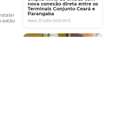
nova conexão direta entre os
Terminais Conjunto Ceará e
Parangaba
nstalar
m estão
Sexta, 31 Julho 2026 09:12
ado um
mento,
sos de
Fiscalização
da
 é que
Agefis apreende cerca de
duas toneladas de alimentos
de
impróprios para consumo
Barra
em supermercado de
Messejana
Quinta, 30 Julho 2026 13:01