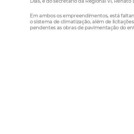
Dias, e do secretário da Regional VI, Renato
Em ambos os empreendimentos, está faltando 
o sistema de climatização, além de licitaç
pendentes as obras de pavimentação do en
Cada empreendimento demanda R$ 8 milhões
por Regional.
Socialização
Cerca de mil jovens são atendidos em cada 
como teatro, audiovisual, gastronomia, músi
formação, também são ofertadas vagas para 
Élcio Batista destacou o objetivo principal 
ociosidade. Em Fortaleza, hoje, vivem 720 mi
esses equipamentos funcionem a maior par
diariamente até às 22h e aos sábados e dom
do Ceará”, informou o secretário de Juventu