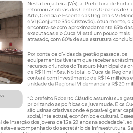
Nesta terça-feira (7/5), a Prefeitura de Fortal
retomou as obras dos Centros Urbanos de Cu
Arte, Ciência e Esporte das Regionais V (Mo
e VI (Conjunto São Cristovão). Atualmente, o
encontra-se com aproximadamente 85% das
executadas e o Cuca VI está um pouco mais
atrasado, com 60% de sua estrutura concluíd
Por conta de dívidas da gestão passada, os
equipamentos tiveram que receber acréscim
recursos oriundos do Tesouro Municipal da 
de R$ 11 milhões. No total, o Cuca da Regional
contará com investimento de R$ 14 milhões e
unidade da Regional VI demandará R$ 20 mil
tos
“O prefeito Roberto Cláudio assumiu sua ges
priorizando as políticas de juventude. E os C
são usinas criativas onde é possível gerar capi
social, intelectual, econômico e cultural. Esse
e inserção dos jovens de 15 a 29 anos na sociedade”, ex
ue esteve acompanhado do secretário de Infraestrutura, 