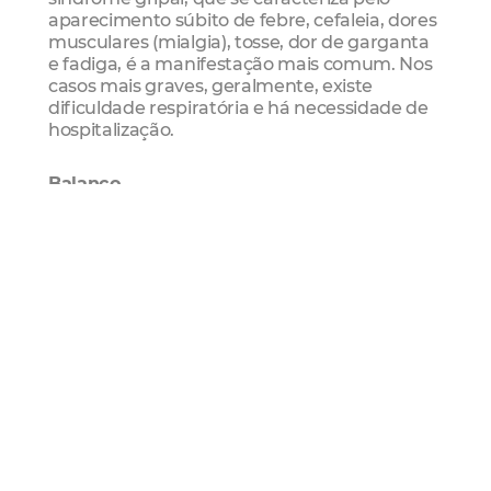
aparecimento súbito de febre, cefaleia, dores
musculares (mialgia), tosse, dor de garganta
e fadiga, é a manifestação mais comum. Nos
casos mais graves, geralmente, existe
dificuldade respiratória e há necessidade de
hospitalização.
Balanço
A vacinação para crianças a partir de seis
meses de idade a menores de seis anos (5
anos, 11 meses e 29 dias) foi antecipada na
Capital, pelo Governo do Estado, e teve início
no dia 27 de março, devido ao aumento de
casos de gripe decorrente da sazonalidade
das chuvas no Estado.
“Até o momento, cerca de 12 mil crianças
receberam a imunização na Capital. É um
número muito baixo levando em
consideração a expectativa populacional