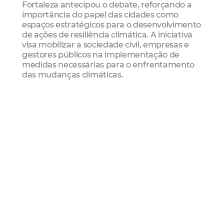
Fortaleza antecipou o debate, reforçando a
importância do papel das cidades como
espaços estratégicos para o desenvolvimento
de ações de resiliência climática. A iniciativa
visa mobilizar a sociedade civil, empresas e
gestores públicos na implementação de
medidas necessárias para o enfrentamento
das mudanças climáticas.
Perfis
-
Gabriela Otero
é formada em Geografia e
mestre em Ciências pela Universidade de São
Paulo (USP), com 8 anos de experiência em
programas de gestão de resíduos sólidos e
mudanças climáticas nos setores público e
privado, em diferentes países. Atua em
colaboração com municípios no Brasil e na
América Latina, promovendo capacitação de
equipes locais para projetos de gestão de
resíduos.