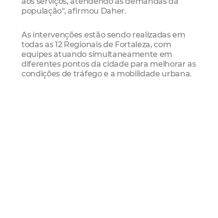
aos serviços, atendendo às demandas da
população", afirmou Daher.
As intervenções estão sendo realizadas em
todas as 12 Regionais de Fortaleza, com
equipes atuando simultaneamente em
diferentes pontos da cidade para melhorar as
condições de tráfego e a mobilidade urbana.
O Trabalho Tá na Pista
Lançada em 1º de junho, a nova etapa do
programa O Trabalho Tá na Pista tem como
meta recuperar 250 quilômetros de vias em
até um ano. Considerada a maior ação de
pavimentação da história de Fortaleza em
extensão e volume de investimentos, a
iniciativa conta com orçamento de R$ 168
milhões.
O programa reúne 20 frentes de trabalho e