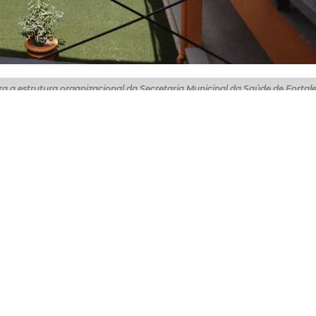
ra a estrutura organizacional da Secretaria Municipal da Saúde de Fortal
úde Pública de Fortaleza (ESPFor) capacitou mais de 11 mi
cionamento. Localizada no bairro Praia de Iracema, a E
taria Municipal da Saúde de Fortaleza (SMS) e tem como 
tífico.
r, 9.602 foram capacitadas apenas em 2025, demonstrando 
o de cuidados, prevenção e promoção da saúde de Fortal
e cerca de 90 atividades, entre cursos, seminários, ofici
ilo Lopes, o primeiro ano foi muito importante para a
"Um ano de vida da Escola, imensos desafios que vão de