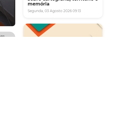
memória
Segunda, 03 Agosto 2026 09:13
eza
l
SPFor
missão
Saúde
Carreta da Saúde da Mulher
o
vai ofertar cerca de 2 mil
eza.
atendimentos ginecológicos
nas,
e de mamas em Fortaleza
durante o mês de agosto
Quinta, 06 Agosto 2026 08:43
sde os