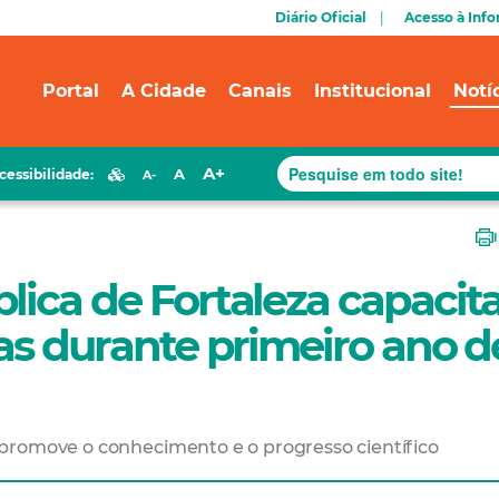
Diário Oficial
Acesso à Inf
Portal
A Cidade
Canais
Institucional
Notí
A+
A
cessibilidade:
A-
lica de Fortaleza capacit
oas durante primeiro ano d
promove o conhecimento e o progresso científico