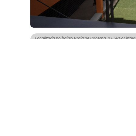
Localizada no bairro Praia de Iracema, a ESPFor integ
(SMS)
Referência no ensino público, a Escola de Sa
pessoas somente em seu primeiro ano de fun
integra a estrutura organizacional da Secre
promover o conhecimento e o progresso cien
Das 11.319 pessoas qualificadas pela Espfo
empenho da atual gestão em elevar o padrã
As formações deste ano ocorreram por meio d
treinamentos, dentre outros.
De acordo com o coordenador da ESPFor, Dan
implementação de mudanças significativas. 