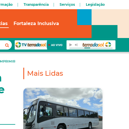
ormação
Transparência
Serviços
Legislação
cias
Fortaleza Inclusiva
IMPRIMIR
Mais Lidas
a
e