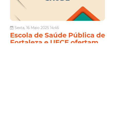
Sexta, 16 Maio 2025 14:46
Escola de Saúde Pública de
Fortaleza e UECE ofertam
cursos on-line sobre
promoção da saúde nas
escolas
A Secretaria Municipal da Saúde, por meio da Escola de
Saúde Pública de Fortaleza (ESPFor), e a Universidade
Estadual do Ceará (UECE) estão ofertando três cursos de
extensão gratuitos, na modalidade Educação a Distância
(EaD), com foco na promoção da saúde no ambiente
escolar. A iniciat...
Saúde
Saúde
ESPFor
Cursos Online