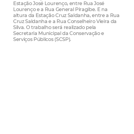
Estação José Lourenço, entre Rua José
Lourenço e a Rua General Piragibe. E na
altura da Estação Cruz Saldanha, entre a Rua
Cruz Saldanha e a Rua Conselheiro Vieira da
Silva. O trabalho será realizado pela
Secretaria Municipal da Conservação e
Serviços Públicos (SCSP).
Mobilidade
Etufor
estsções
Corredor Expresso
Avenida Bezerra de Menezes
Mais Lidas