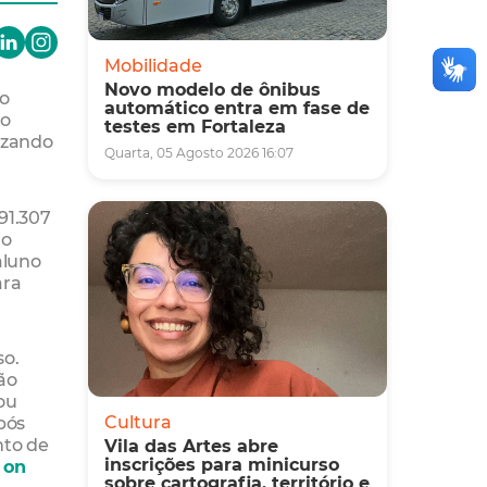
Mobilidade
Novo modelo de ônibus
ão
automático entra em fase de
do
testes em Fortaleza
lizando
Quarta, 05 Agosto 2026 16:07
91.307
lo
aluno
ara
so.
ão
ou
pós
Cultura
nto de
Vila das Artes abre
inscrições para minicurso
a
on
sobre cartografia, território e