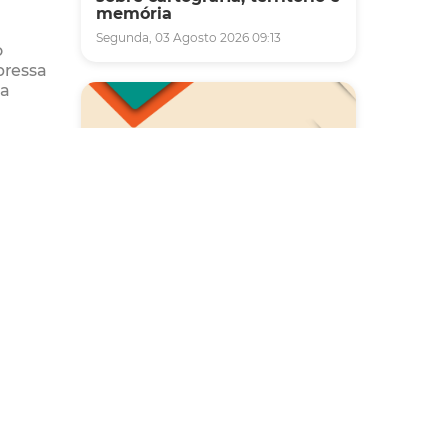
memória
Segunda, 03 Agosto 2026 09:13
o
pressa
da
ada no
Saúde
Carreta da Saúde da Mulher
vai ofertar cerca de 2 mil
atendimentos ginecológicos
e de mamas em Fortaleza
durante o mês de agosto
Quinta, 06 Agosto 2026 08:43