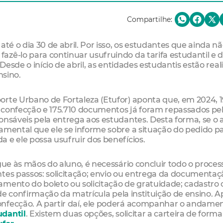
Compartilhe:
até o dia 30 de abril. Por isso, os estudantes que ainda n
zê-lo para continuar usufruindo da tarifa estudantil e 
 Desde o início de abril, as entidades estudantis estão rea
nsino.
orte Urbano de Fortaleza (Etufor) aponta que, em 2024, 1
 confecção e 175.710 documentos já foram repassados pe
onsáveis pela entrega aos estudantes. Desta forma, se o 
amental que ele se informe sobre a situação do pedido p
 e ele possa usufruir dos benefícios.
gue às mãos do aluno, é necessário concluir todo o proces
ntes passos: solicitação; envio ou entrega da documentaç
amento do boleto ou solicitação de gratuidade; cadastro 
 de confirmação da matrícula pela instituição de ensino. A
onfecção. A partir daí, ele poderá acompanhar o andame
udantil
. Existem duas opções, solicitar a carteira de form