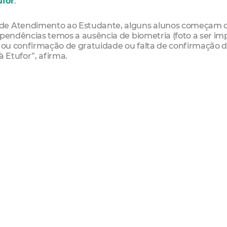
ufor
.
 de Atendimento ao Estudante, alguns alunos começam 
 pendências temos a ausência de biometria (foto a ser im
o ou confirmação de gratuidade ou falta de confirmação 
à Etufor”, afirma.
de forma on-line pela plataforma Identidade Estudantil
ode ser feita de forma presencial, desde que seja agend
os de atendimento:
, 5677 - Vila União)
9405.3574
leza e Antônio Bezerra
 de Fortaleza
ública quanto para a rede particular, inclui RG, CPF,