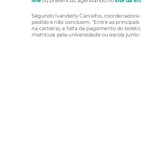
line
ou presencial, agendando no
site da Et
Segundo Ivanderly Carvalho, coordenadora
pedido e não concluem. “Entre as principais
na carteira), a falta de pagamento do bolet
matrícula pela universidade ou escola junto 
Solicitação
Os estudantes podem solicitar o documento 
durante todo o ano. A solicitação também p
site da Etufor e seja escolhido um dos post
- Sede da Etufor (Avenida dos Expedicionários
Telefones: (85) 9 9124.6609, 9 9297.0180 e 9 
- Shopping RioMar Kennedy
- Vapt Vupt Centro, Messejana, RioMar Forta
- Central da Cidadania na Câmara Municipal
- Terminal Washington Soares
Documentação
A documentação, tanto para alunos da rede p