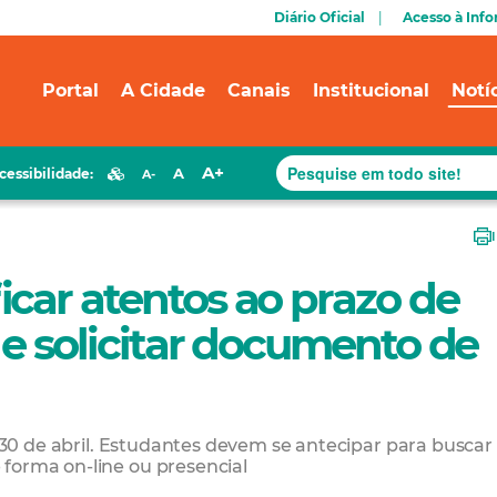
Diário Oficial
Acesso à Inf
Portal
A Cidade
Canais
Institucional
Notí
A+
A
cessibilidade:
A-
car atentos ao prazo de
 e solicitar documento de
a 30 de abril. Estudantes devem se antecipar para buscar
forma on-line ou presencial