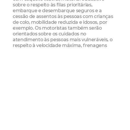
sobre o respeito às filas prioritárias,
embarque e desembarque seguros e a
cessão de assentos às pessoas com crianças
de colo, mobilidade reduzida e idosos, por
exemplo. Os motoristas também serão
orientados sobre os cuidados no
atendimento às pessoas mais vulneráveis, o
respeito à velocidade máxima, frenagens
bruscas e ainda sobre o embarque e
desembarque, bem como o respeito e
orientação no uso dos cartões de transporte,
seja a gratuidade ou bilhete único para
pessoa com mobilidade reduzida não-
aparente.
Os operadores de transporte também serão
sensibilizados sobre como atender
adequadamente nos terminais, fortalecendo
a segurança nas travessias entre as
plataformas e, ainda, sobre a condução das
pessoas com deficiência visual ou mobilidade
reduzida dentro desses espaços.