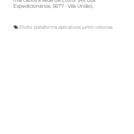
marcados à sede da Etufor (Av. dos
Expedicionários, 5677 - Vila União).
Etufor
plataforma
aplicativos
junho
vistorias
Mais Lidas