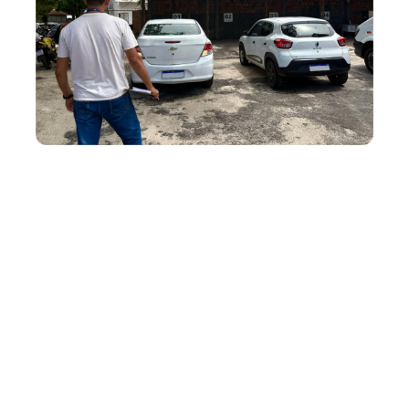
Segunda, 07 Abril 2025 10:08
Etufor convoca motoristas
de aplicativos com placa
final 2 para vistorias em
abril
A Empresa de Transporte Urbano de Fortaleza (Etufor)
convoca os motoristas que trabalham por aplicativos a
realizarem suas vistorias anuais nos veículos com final de
placa 2, neste mês de abril. Em 2025, já foram realizadas
2.739 vistorias, com 816 automóveis aprovados somente
em març...