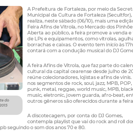
A Prefeitura de Fortaleza, por meio da Secret
Municipal da Cultura de Fortaleza (Secultfor),
realiza, neste sábado (06/10), mais uma ediçã
Feira Afins de Vitrola, no Mercado dos Pinhõe
Aberta ao público, a feira promove a venda e
de LPs e equipamentos, como vitrolas, agulh
borrachas e caixas. O evento tem inicío às 17h
contará com a condução musical do DJ Gom
A feira Afins de Vitrola, que faz parte do cale
cultural da capital cearense desde julho de 20
reúne colecionadores, lojistas e afins de vinis.
nos segmentos de rock, soul, jazz, MPB, POP, 
punk, metal, reggae, world music, MPB, blac
music, eletronic, jovem guarda, afro-beat, en
outros gêneros são oferecidos durante a feira
te do
 2015
A discotecagem, por conta do DJ Gomes,
contempla playlist que vai do rock and roll do
mpb seguindo o som dos anos 70 e 80.