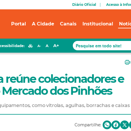
Diário Oficial
Acesso à Inf
Portal
A Cidade
Canais
Institucional
Notí
A+
A
cessibilidade:
A-
la reúne colecionadores e
o Mercado dos Pinhões
quipamentos, como vitrolas, agulhas, borrachas e caixas
Compartilhe: