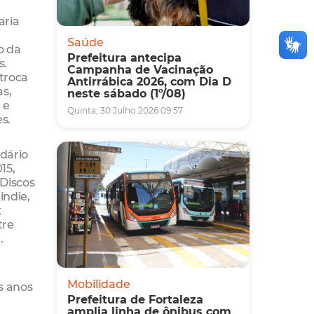
aria
Saúde
o da
Prefeitura antecipa
s.
Campanha de Vacinação
 troca
Antirrábica 2026, com Dia D
as,
neste sábado (1º/08)
 e
Quinta, 30 Julho 2026 09:57
es.
ndário
15,
 Discos
indie,
k
tre
.
Mobilidade
s anos
Prefeitura de Fortaleza
amplia linha de ônibus com