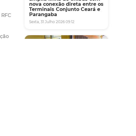
nova conexão direta entre os
Terminais Conjunto Ceará e
Parangaba
, RFC
Sexta, 31 Julho 2026 09:12
Ação
Fiscalização
Agefis apreende cerca de
duas toneladas de alimentos
impróprios para consumo
em supermercado de
Messejana
Quinta, 30 Julho 2026 13:01