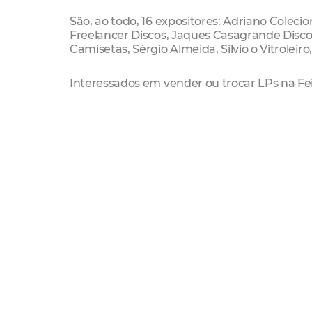
São, ao todo, 16 expositores: Adriano Colec
Freelancer Discos, Jaques Casagrande Discos
Camisetas, Sérgio Almeida, Silvio o Vitroleir
Interessados em vender ou trocar LPs na Fe
Cultural da Secultfor, por meio do número (85
Serviço
Feira Afins de Vitrola
Data: Sábado (06/10)
Horário: 17h às 21h
Local: Mercado dos Pinhões (Praça Visconde 
Gratuito
Mercado Dos Pinhões
Secultfor
vinil
Disco de V