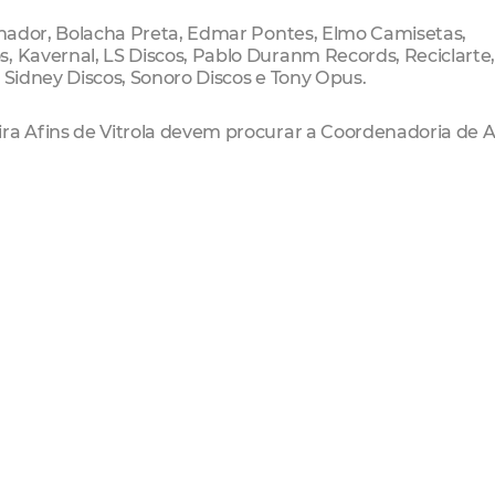
ionador, Bolacha Preta, Edmar Pontes, Elmo Camisetas,
, Kavernal, LS Discos, Pablo Duranm Records, Reciclarte
o, Sidney Discos, Sonoro Discos e Tony Opus.
ira Afins de Vitrola devem procurar a Coordenadoria de 
) 3105.1292.
de Pelotas, S/N, Centro)
inil