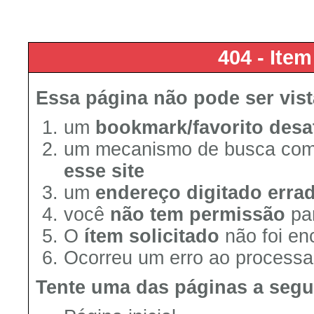
404 - Ite
Essa página não pode ser vis
um
bookmark/favorito desa
um mecanismo de busca co
esse site
um
endereço digitado erra
você
não tem permissão
par
O
ítem solicitado
não foi en
Ocorreu um erro ao processar
Tente uma das páginas a segu