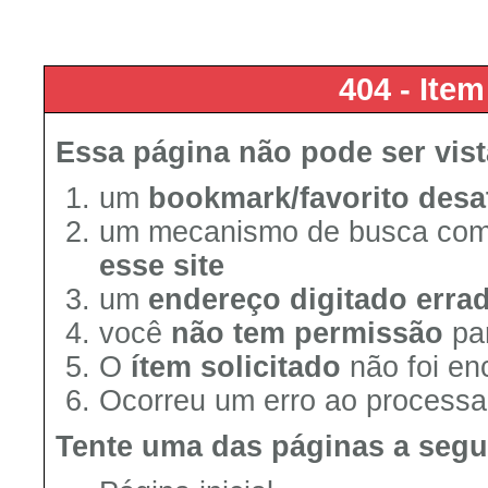
404 - Ite
Essa página não pode ser vis
um
bookmark/favorito desa
um mecanismo de busca co
esse site
um
endereço digitado erra
você
não tem permissão
par
O
ítem solicitado
não foi en
Ocorreu um erro ao processar
Tente uma das páginas a segu