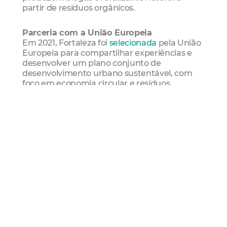
partir de resíduos orgânicos.
Parceria com a União Europeia
Em 2021, Fortaleza foi
selecionada
pela União
Europeia para compartilhar experiências e
desenvolver um plano conjunto de
desenvolvimento urbano sustentável, com
foco em economia circular e resíduos
sólidos. Em
junho
deste ano, o presidente da
Citinova, Luiz Alberto Sabóia, a titular da
Coordenadoria Especial de Programas
Integrados (Copifor), Manuela Nogueira, e o
secretário-executivo da Gestão Regional
(Seger), Arcelino Lima, conheceram, ao longo
de três dias, as experiências da cidade alemã
nessa área. A capital cearense vai trabalhar
com Essen até 2023.
A IURC América Latina constitui a segunda
fase do programa de Cooperação Urbana
Internacional (IUC), da União Europeia, e