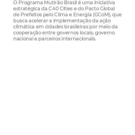
O Programa Mutirão Brasil é uma iniciativa
estratégica da C40 Cities e do Pacto Global
de Prefeitos pelo Clima e Energia (GCoM), que
busca acelerar a implementação da ação
climática em cidades brasileiras por meio da
cooperação entre governos locais, governo
nacional e parceiros internacionais.
Lançado no contexto da liderança climática
do Brasil e da presidência da COP30, o
programa transforma a ambição climática
em resultados concretos, fortalecendo as
condições necessárias para que cidades
desenvolvam e avancem projetos de alto
impacto. A iniciativa apoia +50 municípios e
estados brasileiros no desenvolvimento de 20
projetos prontos para financiamento nas
áreas de mobilidade urbana sustentável e
gestão de resíduos, o planejamento climático
na Amazônia, ao mesmo tempo em que
mobiliza apoio transversal em finanças
climáticas, acesso a dados, diplomacia