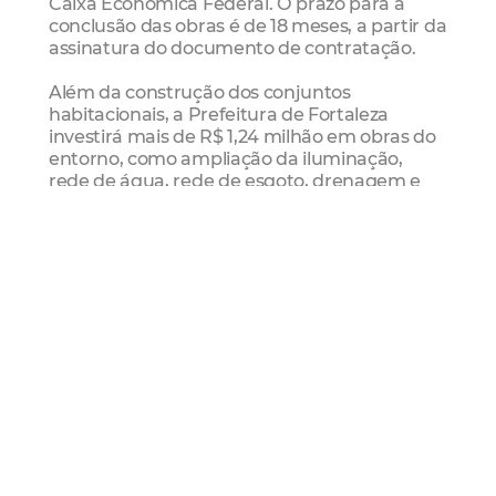
Caixa Econômica Federal. O prazo para a
conclusão das obras é de 18 meses, a partir da
assinatura do documento de contratação.
Além da construção dos conjuntos
habitacionais, a Prefeitura de Fortaleza
investirá mais de R$ 1,24 milhão em obras do
entorno, como ampliação da iluminação,
rede de água, rede de esgoto, drenagem e
pavimentação.
Habitação como prioridade
Os novos residenciais se somam a outros seis
conjuntos habitacionais em execução,
totalizando aproximadamente 2.400
moradias. Entre eles, estão os projetos Santa
Mônica (Granja Lisboa), Vila Nova II (Quintino
Cunha), Lagoa I e III (Lagoa Redonda), Santa
Rosa (Presidente Vargas) e Paupina
(Paupina). A expectativa da Secretaria do
Desenvolvimento Habitacional (Habitafor),