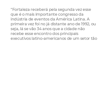
“Fortaleza receberá pela segunda vez esse
que é o mais importante congresso da
indústria de eventos da América Latina. A
primeira vez foi no já distante ano de 1992, ou
seja, lá se vão 34 anos que a cidade não
recebe esse encontro dos principais
executivos latino-americanos de um setor tão
importante para a economia do nosso
continente. Por isso, se você trabalha com
eventos, te convido a estar conosco no Cocal
2026”, convida Júlio César Bojórquez,
presidente da Cocal.
Serviço
Congresso da Associação da Indústria de
Eventos da América Latina - Cocal 2026
Data: 1º a 3 de julho
Horário: a partir das 9h
Locais:
Beach Park (1º de julho)