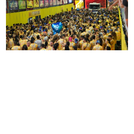
Quarta, 22 Julho 2026 09:26
Observatório do Turismo
realiza pesquisas simultâneas
durante o Fortal e o Festival
Halleluya
A Prefeitura de Fortaleza, por meio do Observatório do Turismo
da Secretaria do Turismo (Setfor), realiza, de forma simultânea,
duas pesquisas para analisar o perfil do público e os impactos
do Fortal e do Festival Halleluya, grandes eventos que
movimentam a cidade durante a alta temporada. A in...