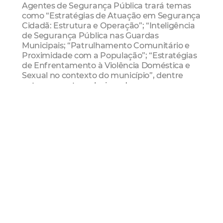
Agentes de Segurança Pública trará temas
como “Estratégias de Atuação em Segurança
Cidadã: Estrutura e Operação”; “Inteligência
de Segurança Pública nas Guardas
Municipais; “Patrulhamento Comunitário e
Proximidade com a População”; “Estratégias
de Enfrentamento à Violência Doméstica e
Sexual no contexto do município”, dentre
outros assuntos relacionados.
Já o Encontro Nacional de Secretários e
Dirigentes Municipais de Defesa Civil
abordará temas como “Políticas Municipais
de gestão de riscos e enfrentamento de
desastres”; “Ações Climáticas de
Desenvolvimento Sustentável”; “Sistema
Nacional de Defesa Civil”; Inteligência de
dados e participação popular no processo de
proteção e defesa civil”; “Fortalecimento do
SINPDEC com a integração das Defasas Civis
Estaduais e Municipais”; “Desenvolvimento
de uma cultura de prevenção junto à