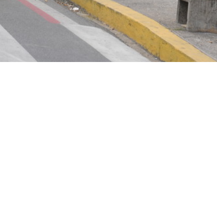
ão de início para fevereiro de 2018
pelo Banco Interamericano de Desenvolvimento (BID) e pelo
Programa Mobilidade Urbana de Baixo Carbono, que vai
 Brasil.
edução das emissões de gases de efeito estufa (GEE) e
bilidade urbana no Brasil, associada à promoção da melho
orizado, principalmente nas médias e grandes cidades do 
pela Secretaria Municipal de Infraestrutura (Seinf) e
os (SCSP), com a construção de uma ciclovia de referênc