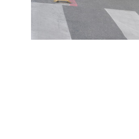
O projeto está em desenvolvimento, e a obra tem previs
Fortaleza foi a primeira capital escolhida 
Ministério das Cidades para participar do 
implantar a primeira ciclovia de referência do
O programa tem o objetivo de incorporar a r
poluentes locais nos projetos e ações de mo
transporte público e do transporte não mot
O projeto piloto do programa será executado 
Secretaria de Conservação e Serviços Públic