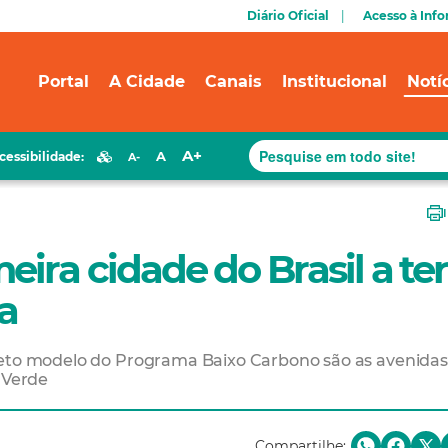
Diário Oficial
Acesso à Inf
Portal
A Cidade
Canais
Institucional
Notí
A+
A
cessibilidade:
A-
eira cidade do Brasil a ter
ia
jeto modelo do Programa Baixo Carbono são as avenidas
 Verde
Compartilhe: