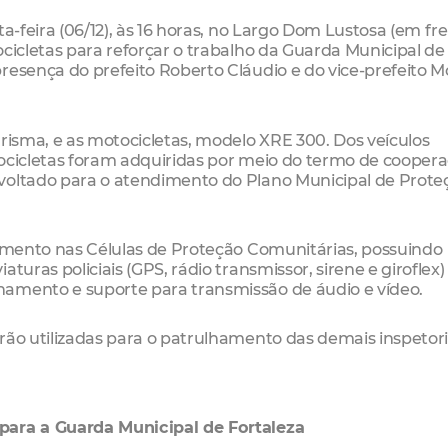
ta-feira (06/12), às 16 horas, no Largo Dom Lustosa (em fr
ocicletas para reforçar o trabalho da Guarda Municipal de
resença do prefeito Roberto Cláudio e do vice-prefeito M
Prisma, e as motocicletas, modelo XRE 300. Dos veículos
tocicletas foram adquiridas por meio do termo de cooper
voltado para o atendimento do Plano Municipal de Prote
hamento nas Células de Proteção Comunitárias, possuindo
turas policiais (GPS, rádio transmissor, sirene e giroflex)
namento e suporte para transmissão de áudio e vídeo.
rão utilizadas para o patrulhamento das demais inspetor
para a Guarda Municipal de Fortaleza