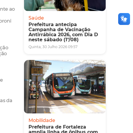
ente ao
Saúde
oroni
Prefeitura antecipa
Campanha de Vacinação
Antirrábica 2026, com Dia D
neste sábado (1º/08)
ação
Quinta, 30 Julho 2026 09:57
ção
 e
ias da
Mobilidade
Prefeitura de Fortaleza
amplia linha de ônibus com