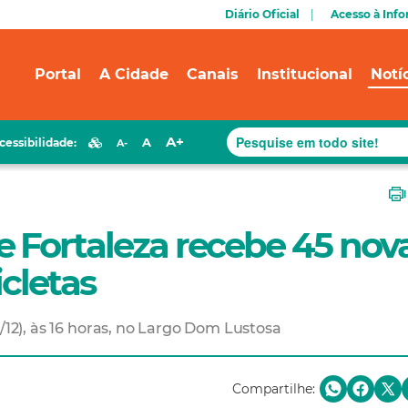
Diário Oficial
Acesso à Inf
Portal
A Cidade
Canais
Institucional
Notí
A+
A
cessibilidade:
A-
 Fortaleza recebe 45 nov
cletas
6/12), às 16 horas, no Largo Dom Lustosa
Compartilhe: