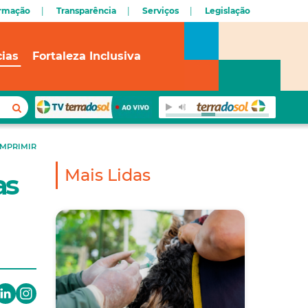
ormação
Transparência
Serviços
Legislação
cias
Fortaleza Inclusiva
IMPRIMIR
Mais Lidas
as