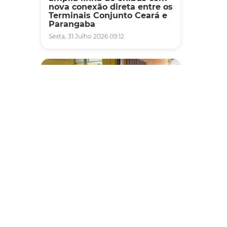
nova conexão direta entre os
Terminais Conjunto Ceará e
Parangaba
Sexta, 31 Julho 2026 09:12
Fiscalização
Agefis apreende cerca de
duas toneladas de alimentos
impróprios para consumo
em supermercado de
Messejana
Quinta, 30 Julho 2026 13:01