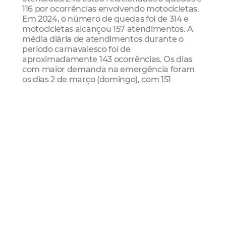
116 por ocorrências envolvendo motocicletas.
Em 2024, o número de quedas foi de 314 e
motocicletas alcançou 157 atendimentos. A
média diária de atendimentos durante o
período carnavalesco foi de
aproximadamente 143 ocorrências. Os dias
com maior demanda na emergência foram
os dias 2 de março (domingo), com 151
atendimentos; e a Quarta-feira de Cinzas (5
de março), com 150 casos.
Carnaval
Folia
Saúde
Mais Lidas