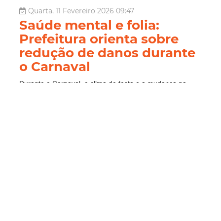
Quarta, 11 Fevereiro 2026 09:47
Saúde mental e folia:
Prefeitura orienta sobre
redução de danos durante
o Carnaval
Durante o Carnaval, o clima de festa e a mudança na
rotina podem favorecer o consumo excessivo de bebidas
alcoólicas e outras drogas, trazendo riscos à saúde física
e mental. Diante disso, a Secretaria Municipal da Saúde
(SMS) alerta sobre os cuidados necessários para reduzir
danos e aproveit...
Saúde
Carnaval
saúde mental
Prevenção
Leia Mais