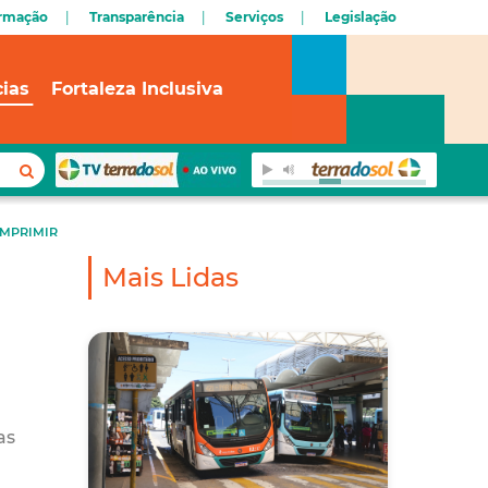
ormação
Transparência
Serviços
Legislação
cias
Fortaleza Inclusiva
IMPRIMIR
Mais Lidas
as