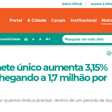
Diário Oficial
Acesso à Inf
Portal
A Cidade
Canais
Institucional
Notí
A+
A
cessibilidade:
A-
hete único aumenta 3,15%
chegando a 1,7 milhão por
ar quantos ônibus precisar, dentro de um período de du