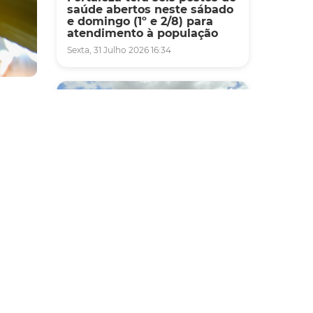
saúde abertos neste sábado
e domingo (1º e 2/8) para
atendimento à população
Sexta, 31 Julho 2026 16:34
anos
,
omizar
Mobilidade
mentos
Novo modelo de ônibus
o
automático entra em fase de
 que o
testes em Fortaleza
ntas,
Quarta, 05 Agosto 2026 16:07
 pode