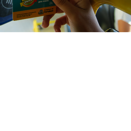
o para pagar passagens no transporte público municipal de Fortaleza
 representa o uso do Bilhete Único, que funciona há 12 
alcançado um total de 1,71 milhão de integrações mensais
ro chegava a 1,66 milhão, observando-se, portanto, um
benefício na rotina dos passageiros, que conseguem econ
. A integração também contribui para tornar os desloca
 fora dos terminais, evitando desvios de rota e reduzindo 
mais economia e agilidade nos deslocamentos diários, já
terminal para tomar outro coletivo”, considera George Da
o utilizar o Bilhete Único, além de integrar, o passageiro
l, que atualmente funciona entre 9h e 11h e de 14h às 16h,