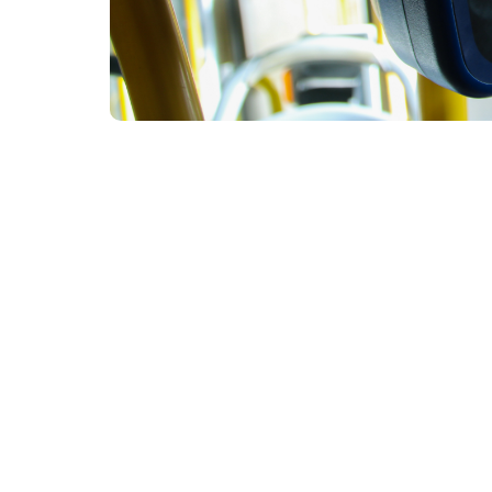
O Bilhete Único é um cartão eletrônico pré-pago usad
Economia para quem anda de ônibus: é o que
em Fortaleza. Em 2025, no mês de maio, foi 
enquanto em maio do ano passado este núme
crescimento de 3,15%.
Esse avanço reforça o impacto positivo do 
no transporte e ainda ganham em agilidade
mais ágeis, já que permite a troca de ônibus
tempo de viagem. “O uso do cartão permite 
passageiro não precisa se deslocar para um 
presidente da Etufor. Ele reforça ainda que a
aproveitar os valores reduzidos de hora socia