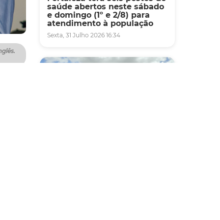
saúde abertos neste sábado
e domingo (1º e 2/8) para
atendimento à população
Sexta, 31 Julho 2026 16:34
nglês.
mórias
lha
omo
ra de
stino
Mobilidade
 para
Novo modelo de ônibus
r
automático entra em fase de
testes em Fortaleza
Quarta, 05 Agosto 2026 16:07
órios