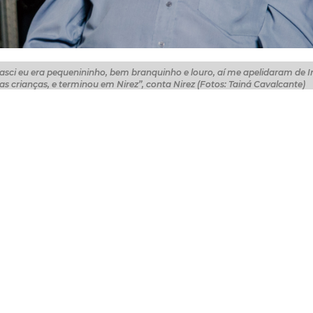
nasci eu era pequenininho, bem branquinho e louro, aí me apelidaram de I
s crianças, e terminou em Nirez”, conta Nirez (Fotos: Tainá Cavalcante)
 menino que coleciona histórias, povoando a casa de me
s quatro pessoas e instituições homenageadas com a Meda
a próxima sexta-feira (10/4), no Cineteatro São Luiz, c
leza, que serão completados no próximo 13 de abril.
Fortaleza já contava 208 anos, o pai dele, Otacílio Ferrei
ãe, Tereza Almeida de Azevedo, era também artista. E o de
r para as memórias de seu povo e fazer delas a companhia
ulos, e o fotógrafo, jornalista, colecionador e pesquisado
as vezes, guardando memórias táteis dos tempos que
 fundação da Abafilm, um dos mais tradicionais laborat