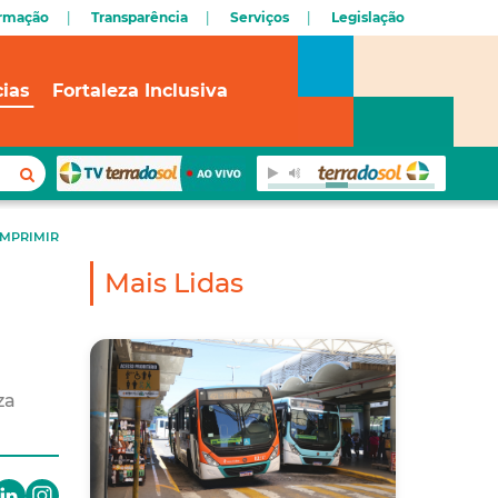
ormação
Transparência
Serviços
Legislação
cias
Fortaleza Inclusiva
IMPRIMIR
Mais Lidas
za