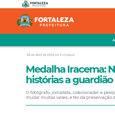
A
06 de Abril de 2026 em
Fortaleza
Medalha Iracema: Ni
histórias a guardiã
O fotógrafo, jornalista, colecionador e pesq
mudar muitas vezes, e fez da preservação d