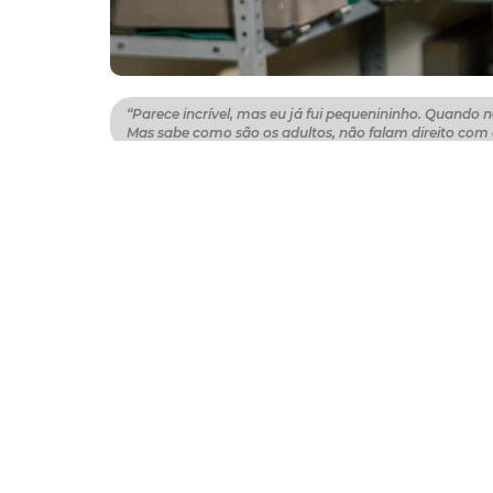
“Parece incrível, mas eu já fui pequenininho. Quando 
Mas sabe como são os adultos, não falam direito com a
Aos 92 anos, cresce junto com Fortaleza um
e amores inexplicáveis. Nirez está entre a
Iracema em 2026. A comenda será entregue n
parte das celebrações dos 300 anos de Forta
Quando Nirez nasceu, em 15 de maio de 1934, 
Azevedo, era pintor, fotógrafo e poeta; a m
do menino talvez já estivesse traçado: olha
uma vida longeva. A cidade completa três séc
Miguel Ângelo de Azevedo a viu mudar muit
escorrem pelos dedos.
No ano em que ele nasceu, também ocorreu a