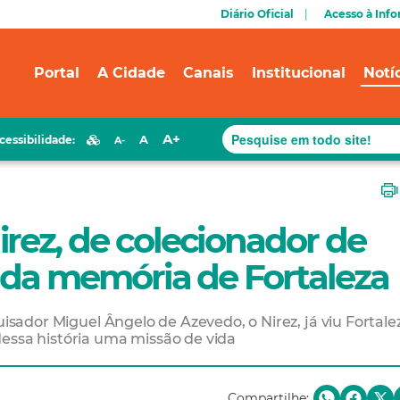
Diário Oficial
Acesso à Inf
Portal
A Cidade
Canais
Institucional
Notí
A+
A
cessibilidade:
A-
rez, de colecionador de
o da memória de Fortaleza
uisador Miguel Ângelo de Azevedo, o Nirez, já viu Fortale
essa história uma missão de vida
Compartilhe: