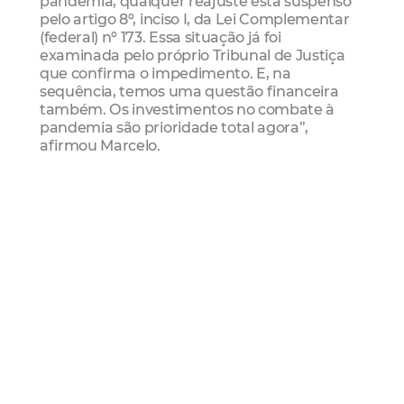
pandemia, qualquer reajuste está suspenso
pelo artigo 8º, inciso I, da Lei Complementar
(federal) nº 173. Essa situação já foi
examinada pelo próprio Tribunal de Justiça
que confirma o impedimento. E, na
sequência, temos uma questão financeira
também. Os investimentos no combate à
pandemia são prioridade total agora”,
afirmou Marcelo.
Ao longo das próximas semanas, outras
reuniões técnicas serão agendadas para
aprofundar o estudo e discussão dos temas.
servidor
Mesa Central
Mesa Permanente De
Negociações
Mais Lidas