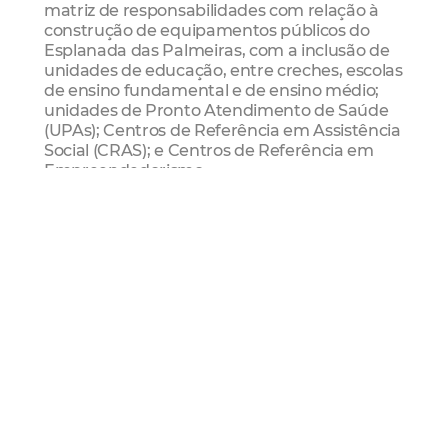
matriz de responsabilidades com relação à
construção de equipamentos públicos do
Esplanada das Palmeiras, com a inclusão de
unidades de educação, entre creches, escolas
de ensino fundamental e de ensino médio;
unidades de Pronto Atendimento de Saúde
(UPAs); Centros de Referência em Assistência
Social (CRAS); e Centros de Referência em
Empreendedorismo.
Critérios do MCMV em Fortaleza
Além de contar com uma comissão especial
de análise para seleção entre as famílias
cadastradas no MCMV dos grupos familiares
a serem beneficiados com o Programa, que
conta com a participação de cinco membros,
com representantes indicados pelas
secretarias do executivo municipal, a
Habitafor adicionou critérios municipais, por
meio de resolução de Nº47 (27/08/2013)
aprovada no Conselho Municipal de
Assistência Social, aos nacionais já previstos