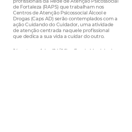
profissionais da Rede de Atenção Psicossocial
de Fortaleza (RAPS) que trabalham nos
Centros de Atenção Psicossocial Álcool e
Drogas (Caps AD) serão contemplados com a
ação Cuidando do Cuidador, uma atividade
de atenção centrada naquele profissional
que dedica a sua vida a cuidar do outro.
Já na terça-feira (24/06), a Escola Municipal
Professor Gerardo Milton de Sá, no Antonio
Bezerra (Regional III), receberá a ação de
fantoches e arte por meio da música
chamando a atenção do tema prevenção às
drogas, iniciativa da Unidade de Segurança
Integrada (Uniseg).
No Dia Internacional de Enfrentamento às
Drogas, celebrado em 26 de junho, haverá a
abertura da exposição artística
“Redesenhando Histórias” dos usuários
atendidos nos Centros de Atenção
Psicossocial Àlcool e Drogas (Caps AD), a