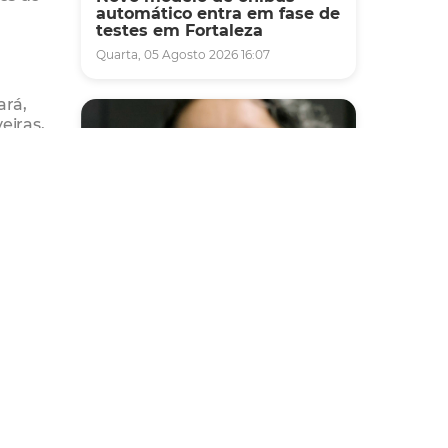
automático entra em fase de
testes em Fortaleza
Quarta, 05 Agosto 2026 16:07
ará,
eiras,
am
Saúde
Fortaleza terá seis postos de
saúde abertos neste sábado
o
e domingo (1º e 2/8) para
atendimento à população
Sexta, 31 Julho 2026 16:34