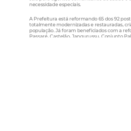
necessidade especiais.
A Prefeitura está reformando 65 dos 92 pos
totalmente modernizadas e restauradas, c
população. Já foram beneficiados com a ref
Passaré, Castelão, Jangurussu, Conjunto Pal
Parque Araxá, Quintino Cunha, Mondubim e 
As melhorias nas unidades incluem também 
tanto a população quanto os profissionais.
Serviço:
Assinatura da ordem de serviço para con
Dia:
08/11
Hora:
9h
Local:
Rua 6, nº 212 – Cidade Oeste – Quint
Clube dos Taxistas)
Assinatura da ordem de serviço para refo
Dia:
08/11