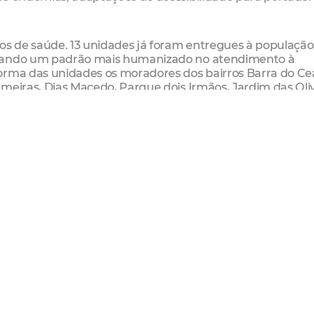
tos de saúde. 13 unidades já foram entregues à população
riando um padrão mais humanizado no atendimento à
orma das unidades os moradores dos bairros Barra do Ce
meiras, Dias Macedo, Parque dois Irmãos, Jardim das Oliv
Granja Lisboa.
o novo horário de atendimento, de 7h às 19h, e benefici
strução do novo posto do Quintino Cunha
ino Cunha (Acesso pela Avenida Mozart Lucena, próximo a
rma do Posto de Saúde Eliézer Studart