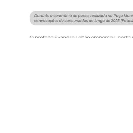
Durante a cerimônia de posse, realizada no Paço Munici
convocações de concursados ao longo de 2025 (Fotos: 
O prefeito Evandro Leitão empossou, nesta se
Geral do Município (PGM). Os servidores for
dezembro do ano passado, que marcou o prim
Durante a cerimônia de posse, realizada no 
realizou mais de mil convocações de concurs
de carreira para o fortalecimento da admini
“Chamar esses servidores é fortalecer o ser
necessárias para implementar políticas púb
respaldo, com profissionais atuando diut
afirmou Evandro.
O prefeito também ressaltou o impacto diret
do Município.