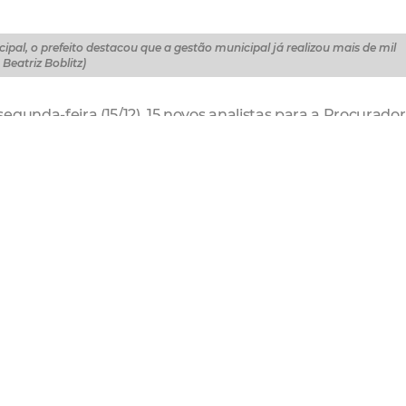
pal, o prefeito destacou que a gestão municipal já realizou mais de mil
Beatriz Boblitz)
gunda-feira (15/12), 15 novos analistas para a Procurador
am aprovados no último concurso público do órgão, reali
eiro certame específico para a carreira.
Paço Municipal, o prefeito destacou que a gestão municipa
ados ao longo de 2025 e reforçou a importância dos serv
stração pública.
viço público para, com essa retaguarda, termos as condiç
licas que transformam a vida das pessoas. É somente co
urnamente, que conseguimos tomar decisões bem embasad
o da chegada dos novos analistas na eficiência administr