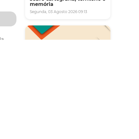
memória
Segunda, 03 Agosto 2026 09:13
ia
zado em
l já
idores
Saúde
ões
Carreta da Saúde da Mulher
m esse
vai ofertar cerca de 2 mil
atendimentos ginecológicos
as”,
e de mamas em Fortaleza
durante o mês de agosto
Quinta, 06 Agosto 2026 08:43
ativa