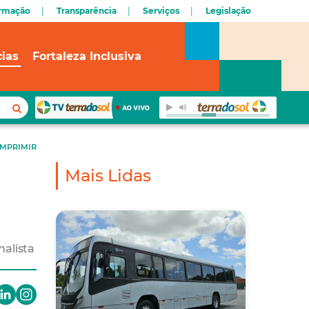
ormação
Transparência
Serviços
Legislação
cias
Fortaleza Inclusiva
IMPRIMIR
Mais Lidas
nalista