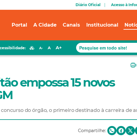
Diário Oficial
Acesso à Inf
Portal
A Cidade
Canais
Institucional
Notí
A+
A
cessibilidade:
A-
itão empossa 15 novos
PGM
concurso do órgão, o primeiro destinado à carreira de a
Compartilhe: