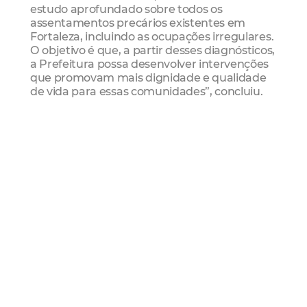
estudo aprofundado sobre todos os
assentamentos precários existentes em
Fortaleza, incluindo as ocupações irregulares.
O objetivo é que, a partir desses diagnósticos,
a Prefeitura possa desenvolver intervenções
que promovam mais dignidade e qualidade
de vida para essas comunidades”, concluiu.
O reitor da UFC, Custódio Almeida, ressaltou
o compromisso da Universidade com a
cidade e celebrou a parceria com a Prefeitura
de Fortaleza.
“Estamos colocando à disposição da
Prefeitura de Fortaleza todo o nosso aparato
científico nas áreas de manejo de áreas
verdes, recursos hídricos, limpeza de lagoas e
açudes. O acordo de cooperação assinado
hoje representa uma mudança significativa:
é a formalização de uma parceria sólida entre
a UFC e a Prefeitura, por meio da Secretaria