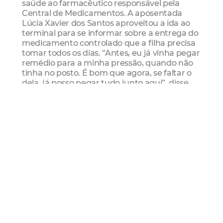
saúde ao farmacêutico responsável pela
Central de Medicamentos. A aposentada
Lúcia Xavier dos Santos aproveitou a ida ao
terminal para se informar sobre a entrega do
medicamento controlado que a filha precisa
tomar todos os dias. “Antes, eu já vinha pegar
remédio para a minha pressão, quando não
tinha no posto. É bom que agora, se faltar o
dela, já posso pegar tudo junto aqui”, disse.
A ampliação da dispensa de medicamentos
faz parte de um conjunto de ações, realizado
pela Prefeitura de Fortaleza para melhorar a
vida dos Fortalezenses. Além dos 34
medicamentos da área da saúde mental, 129
novos profissionais concursados devem
assumir, no mês de junho, suas vagas como
psiquiatras, clínicos e neurologistas,
enfermeiros, psicólogos e terapeutas
ocupacionais na Rede de Atenção à Saúde
Mental (Raps).