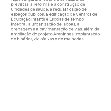
previstas, a reforma e a construção de
unidades de saúde, a requalificação de
espaços públicos, a edificação de Centros de
Educação Infantil e Escolas de Tempo
Integral, a urbanização de lagoas, a
drenagem e a pavimentação de vias, além da
ampliação do projeto Areninhas, implantação
de binários, ciclofaixas e de melhorias
voltadas ao transporte público municipal. A
meta do programa é atender, no biênio 2019-
2020, todas as Regionais da Capital.
Serviço
Assinatura da ordem de serviço para
construção da Escola de Tempo Integral (ETI)
e do Centro de Educação Infantil (CEI) no
Serviluz
Data: 17/01 (sexta-feira)
Horário: 9h
Local: Avenida Zezé Diogo, em frente ao
número 691 (vizinho ao depósito Ponto da
Construção)