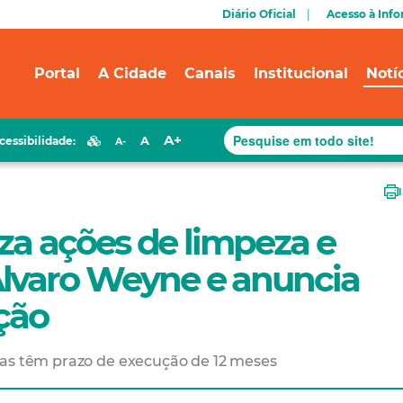
Diário Oficial
Acesso à Inf
Portal
A Cidade
Canais
Institucional
Notí
A+
A
cessibilidade:
A-
liza ações de limpeza e
lvaro Weyne e anuncia
ção
ras têm prazo de execução de 12 meses