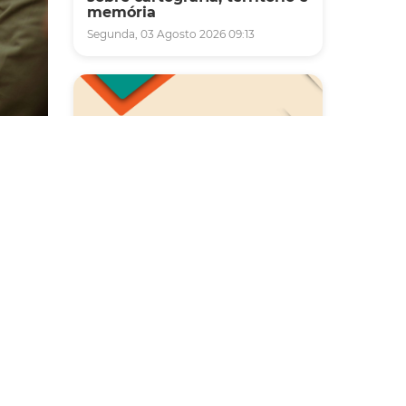
memória
Segunda, 03 Agosto 2026 09:13
Saúde
oje no
de, já
Carreta da Saúde da Mulher
vai ofertar cerca de 2 mil
ção,
atendimentos ginecológicos
 mil m²
e de mamas em Fortaleza
durante o mês de agosto
Quinta, 06 Agosto 2026 08:43
“Nós
 lama,