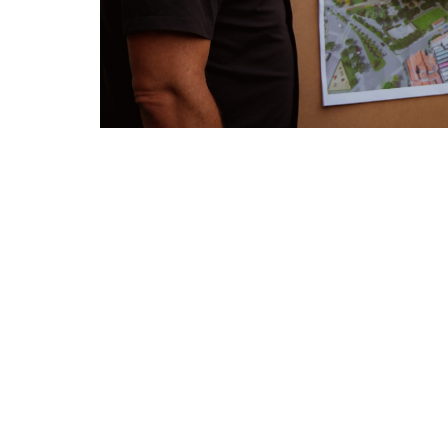
“A Prefeitura de Fortaleza tem um belíssimo projeto d
informou Sarto (Foto: Tainá Cavalcante)
O prefeito Sarto fiscalizou, nesta quinta-fei
bairro Álvaro Weyne. O local virou ponto de d
que favorece a proliferação de mosquitos. A
que inclui a construção de um letreiro na e
localizada entre a rua José Acioli e a av. Dr. 
De acordo com Sarto, a lama e o excesso de 
temos aqui um depósito irregular de lixo e 