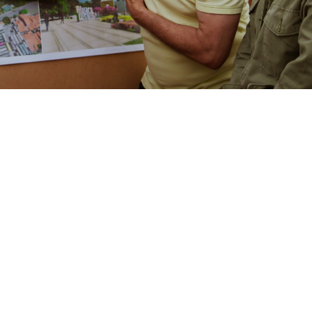
e urbanização para a área, com recurso já garantido e empresa licitada",
ra (18/04), as ações de limpeza e terraplanagem iniciadas h
escarte irregular de lixo e representa um risco para a saú
 Prefeitura de Fortaleza elaborou um projeto de urbaniza
ntrada do bairro. As obras vão contemplar uma área de 30
Theberge.
lixo representam um risco de proliferação de mosquitos. 
a água está quase a um metro de profundidade, com lixo e