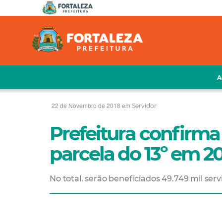
A
22 de Novembro de 2018 em
Servidor
Prefeitura confirm
parcela do 13º em 
No total, serão beneficiados 49.749 mil servi