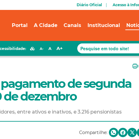
Diário Oficial
Acesso à Inf
Portal
A Cidade
Canais
Institucional
Notí
A+
A
cessibilidade:
A-
a pagamento de segunda
20 de dezembro
dores, entre ativos e inativos, e 3.216 pensionistas
Compartilhe: