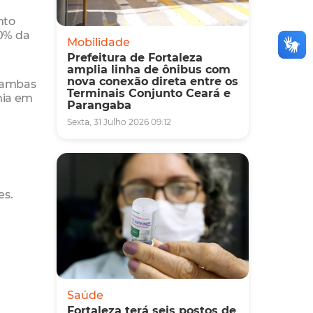
nto
60% da
Mobilidade
Prefeitura de Fortaleza
amplia linha de ônibus com
nova conexão direta entre os
, ambas
Terminais Conjunto Ceará e
mia em
Parangaba
Sexta, 31 Julho 2026 09:12
es.
Saúde
Fortaleza terá seis postos de