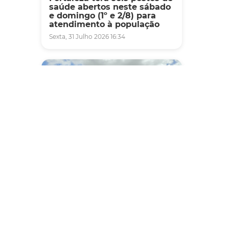
saúde abertos neste sábado
e domingo (1º e 2/8) para
atendimento à população
Sexta, 31 Julho 2026 16:34
Mobilidade
Novo modelo de ônibus
automático entra em fase de
testes em Fortaleza
Quarta, 05 Agosto 2026 16:07