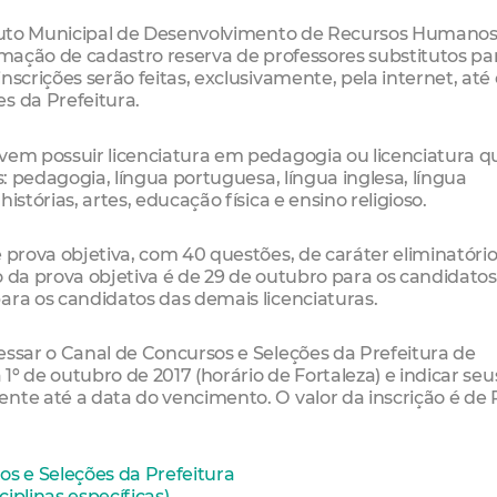
tituto Municipal de Desenvolvimento de Recursos Humano
rmação de cadastro reserva de professores substitutos pa
scrições serão feitas, exclusivamente, pela internet, até o
s da Prefeitura.
evem possuir licenciatura em pedagogia ou licenciatura q
s: pedagogia, língua portuguesa, língua inglesa, língua
stórias, artes, educação física e ensino religioso.
 prova objetiva, com 40 questões, de caráter eliminatório
ção da prova objetiva é de 29 de outubro para os candidato
ara os candidatos das demais licenciaturas.
essar o Canal de Concursos e Seleções da Prefeitura de
 1º de outubro de 2017 (horário de Fortaleza) e indicar seu
nte até a data do vencimento. O valor da inscrição é de R
os e Seleções da Prefeitura
ciplinas específicas)