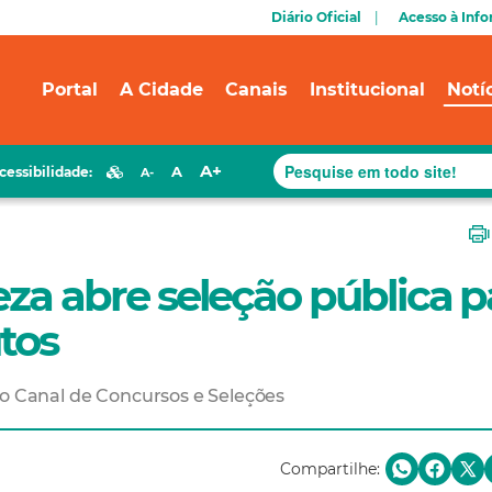
Diário Oficial
Acesso à Inf
Portal
A Cidade
Canais
Institucional
Notí
A+
A
cessibilidade:
A-
eza abre seleção pública p
tos
no Canal de Concursos e Seleções
Compartilhe: