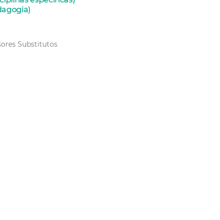
edagogia)
sores Substitutos