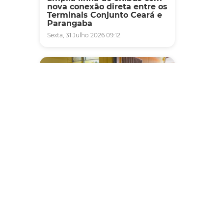
nova conexão direta entre os
Terminais Conjunto Ceará e
Parangaba
Sexta, 31 Julho 2026 09:12
Fiscalização
Agefis apreende cerca de
duas toneladas de alimentos
impróprios para consumo
em supermercado de
Messejana
Quinta, 30 Julho 2026 13:01