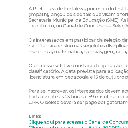
A Prefeitura de Fortaleza, por meio do Ins
(Imparh), lançou dois editais que visam à fo
Secretaria Municipal da Educação (SME). As in
de outubro, no Canal de Concursos e Seleçõe
Os interessados em participar da seleção d
habilite para ensino nas seguintes disciplina
espanhola, matemática, ciências, geografia, hi
O processo seletivo constará da aplicação de
classificatório. A data prevista para aplica
licenciatura em pedagogia e 15 de outubro p
Para se inscrever, os interessados devem ac
Fortaleza até às 23 horas e 59 minutos do dia
CPF. O boleto deverá ser pago obrigatoriame
Links
Clique aqui para acessar o Canal de Concurs
Clique aqui para acessar o Edital 90.2017 (dis