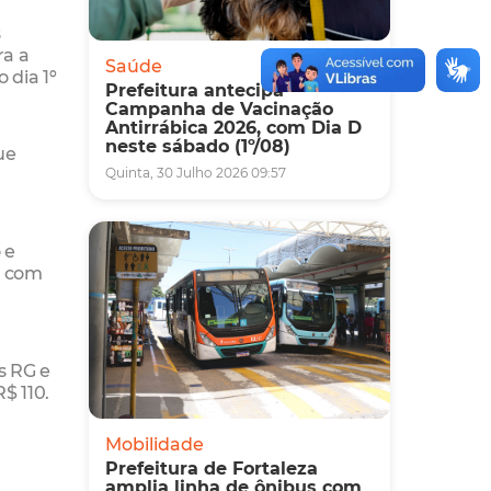
s
ra a
Saúde
 dia 1º
Prefeitura antecipa
Campanha de Vacinação
Antirrábica 2026, com Dia D
neste sábado (1º/08)
ue
Quinta, 30 Julho 2026 09:57
 e
s com
s RG e
$ 110.
Mobilidade
Prefeitura de Fortaleza
amplia linha de ônibus com