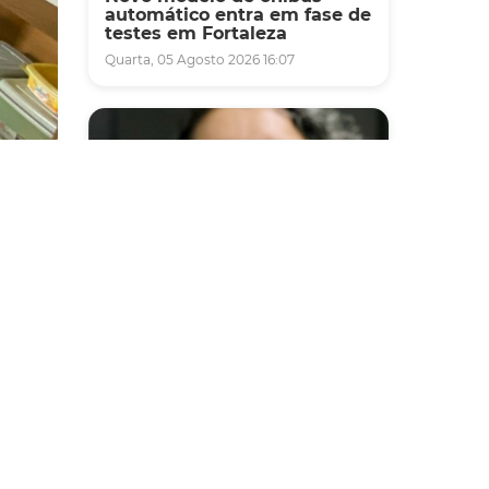
automático entra em fase de
testes em Fortaleza
Quarta, 05 Agosto 2026 16:07
ao
ederal,
es
Saúde
uações
Fortaleza terá seis postos de
saúde abertos neste sábado
e domingo (1º e 2/8) para
atendimento à população
 uma
as
Sexta, 31 Julho 2026 16:34
ealizou