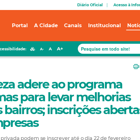
Diário Oficial
Acesso à Inf
Portal
A Cidade
Canais
Institucional
Notí
A+
A
cessibilidade:
A-
leza adere ao programa
mas para levar melhorias
 bairros; inscrições aberta
mpresas
 privada podem se inscrever até o dia 22 de fevereiro