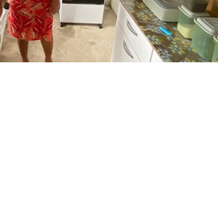
evem cumprir todos requisitos determinados pelo Ministério das Cidades
aria do Desenvolvimento Habitacional (Habitafor), aderiu 
aria Nacional de Periferias, em parceria com o Governo F
 habitacionais em áreas periféricas urbanas. As inscriçõ
a Organizações da Sociedade Civil (OSCs) ou empresas
ceber recursos federais destinados a solucionar inadeq
forme os critérios da Seleção e do Programa.
Desenvolvimento Institucional (Asplan) da Habitafor fez
entantes de empresas, entidades e presidentes das Zon
rias. No mesmo mês, a
Secretaria Nacional de Periferias r
terísticas e pontos relevantes para implementação.