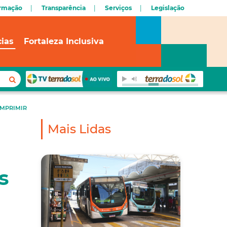
ormação
Transparência
Serviços
Legislação
cias
Fortaleza Inclusiva
IMPRIMIR
Mais Lidas
s