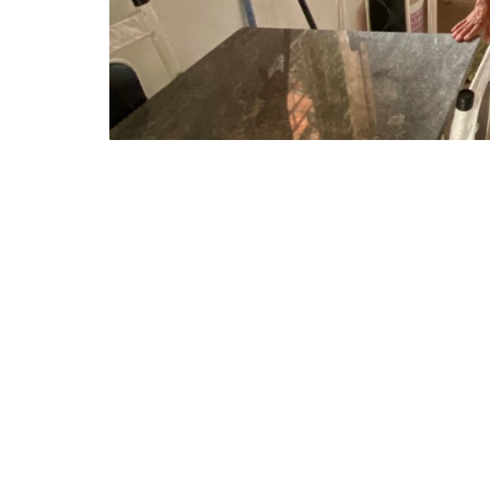
As famílias beneficiadas, que passarão por seleção, d
A Prefeitura de Fortaleza, através da Secret
programa Periferia Viva Reformas, da Secret
voltado à promoção de melhorias sanitárias e
estão abertas até o dia 22 de fevereiro par
interessadas em submeter propostas para re
sanitárias em domicílios de baixa renda, con
Em janeiro, a Assessoria de Planejamento e 
apresentação sobre o programa para repres
Especiais de Interesse Social (Zeis) prioritá
um webinário
, destacando critérios, carac