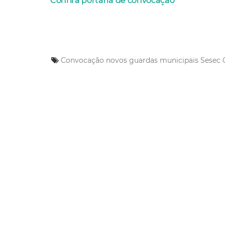
Confira portaria de convocação
Convocação
novos guardas municipais
Sesec