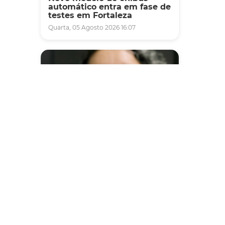
automático entra em fase de
testes em Fortaleza
Quarta, 05 Agosto 2026 16:07
Saúde
Fortaleza terá seis postos de
saúde abertos neste sábado
e domingo (1º e 2/8) para
atendimento à população
Sexta, 31 Julho 2026 16:34