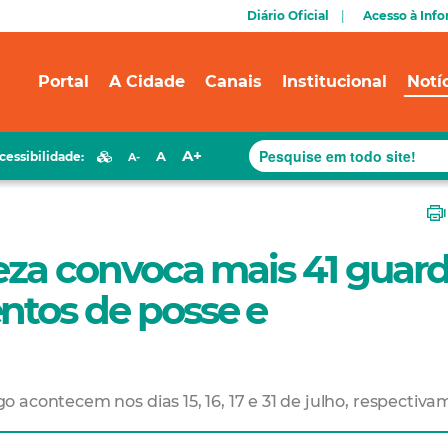
Diário Oficial
Acesso à Inf
Portal
A Cidade
Canais
Institucional
Notí
A+
A
cessibilidade:
A-
leza convoca mais 41 guar
ntos de posse e
 acontecem nos dias 15, 16, 17 e 31 de julho, respectiv