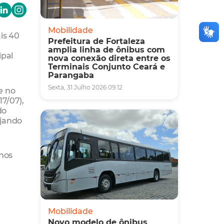
Mobilidade
is 40
Prefeitura de Fortaleza
amplia linha de ônibus com
ipal
nova conexão direta entre os
Terminais Conjunto Ceará e
Parangaba
Sexta, 31 Julho 2026 09:12
e no
17/07),
do
ajando
nos
Mobilidade
Novo modelo de ônibus