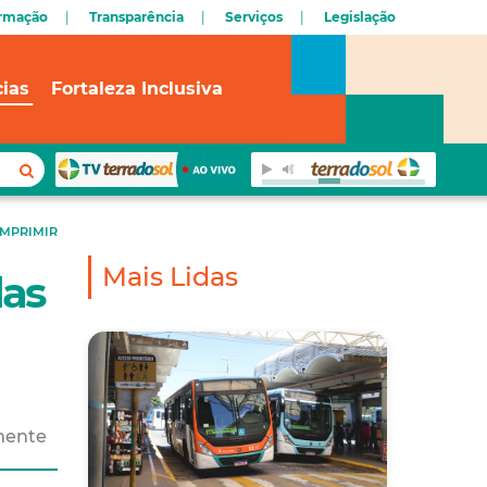
ormação
Transparência
Serviços
Legislação
cias
Fortaleza Inclusiva
IMPRIMIR
Mais Lidas
das
amente