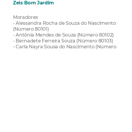
Zeis Bom Jardim
Moradores
- Alessandra Rocha de Souza do Nascimento
(Número 80101)
- Antônia Mendes de Souza (Número 80102)
- Bernadete Ferreira Souza (Número 80103)
- Carla Nayra Sousa do Nascimento (Número
80104)
- Carlianne Pereira da Costa (Número 80105)
- Cristina Nascimento de Sousa (Número
80106)
- Deivd Souza de Matos (Número 80107)
- Gabrielle de Lima Nascimento (Número
80108)
- Gabrielle Maciel da Silva (Número 80109)
- José Ivan da Silva (Número 80110)
- Josicleiton Coelho da Silva (Número 80111)
- Larissa Almeida Maciel (Número 80112)
- Wanda da Silva Arruda Lima (Número 80113)
- Zélia Inácio Taboza (Número 80114)