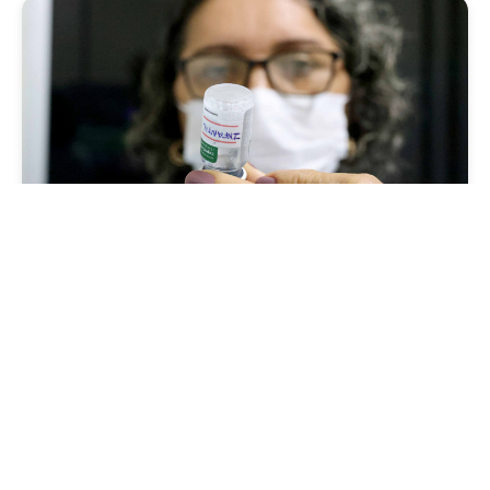
Saúde
Fortaleza terá seis postos de saúde abertos
neste sábado e domingo (1º e 2/8) para
atendimento à população
Sexta, 31 Julho 2026 16:34