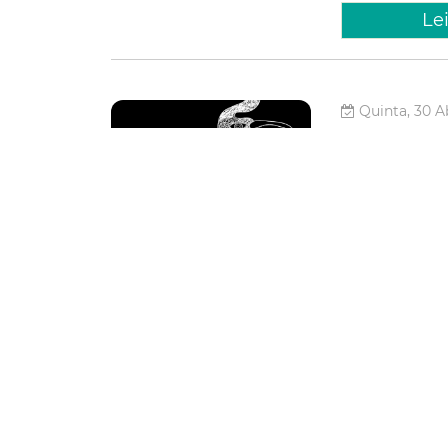
Le
Quinta, 30 Ab
Prefeit
resultad
A Prefeitura de 
Fortaleza (Secult
projetos artísti
Abril, principal 
Cultura
Le
Quarta, 22 Ab