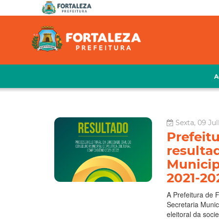
A
Sexta, 09 Jul
Prefeit
resulta
Municipa
2021-202
A Prefeitura de F
Secretaria Munic
eleitoral da soci