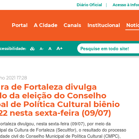
Diário Oficial
Acesso à Inf
Portal
A Cidade
Canais
Institucional
Notí
A+
A
cessibilidade:
A-
ho 2021 17:28
ura de Fortaleza divulga
do da eleição do Conselho
l de Política Cultural biênio
2 nesta sexta-feira (09/07)
ortaleza divulgou, nesta sexta-feira (09/07), por meio da
ipal da Cultura de Fortaleza (Secultfor), o resultado do processo
edade civil do Conselho Municipal de Política Cultural (CMPC),