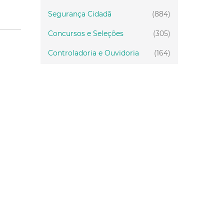
Segurança Cidadã
(884)
Concursos e Seleções
(305)
Controladoria e Ouvidoria
(164)
Servidor
(199)
Fiscalização
(151)
Proteção Animal
(33)
Relações Comunitárias
(10)
Mulheres
(21)
Regionais
(58)
Primeira Infância
(30)