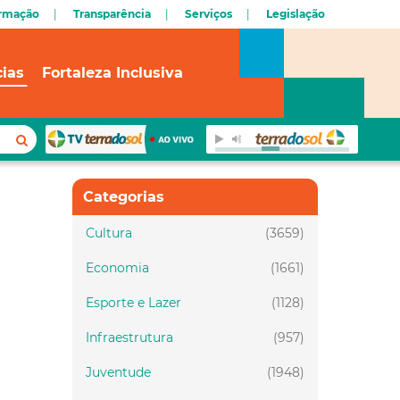
ormação
Transparência
Serviços
Legislação
cias
Fortaleza Inclusiva
Categorias
Cultura
(3659)
Economia
(1661)
Esporte e Lazer
(1128)
Infraestrutura
(957)
Juventude
(1948)