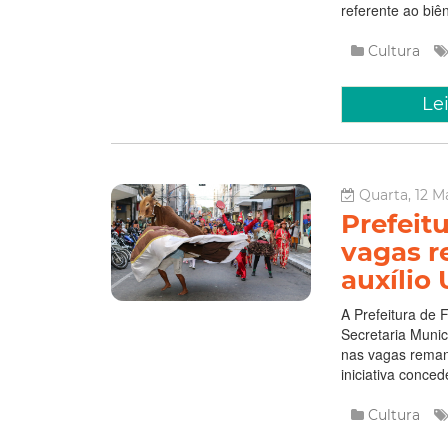
referente ao biên
Cultura
Le
Quarta, 12 Ma
Prefeit
vagas r
auxílio
A Prefeitura de F
Secretaria Munici
nas vagas reman
iniciativa conced
Cultura