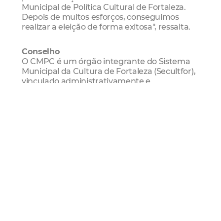
Municipal de Política Cultural de Fortaleza.
Depois de muitos esforços, conseguimos
realizar a eleição de forma exitosa", ressalta.
Conselho
O CMPC é um órgão integrante do Sistema
Municipal da Cultura de Fortaleza (Secultfor),
vinculado administrativamente e
financeiramente à Prefeitura de Fortaleza,
por meio da Secultfor, com a finalidade de
promover a gestão democrática e autônoma
da Cultura da capital cearense.
Serviço
Resultado da Eleição do CMPC 2021-2022
Dúvidas e mais informações: (85) 3105-1294 e
9 9766-5334 (de segunda a sexta-feira, das 8h
às 12h e das 13h às 17h)
Cmpc
Resultado
Eleições CMPC