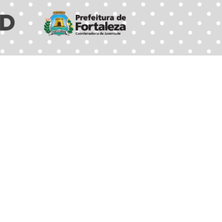
denadoria de Juventude, divulga o resultado da seleção d
 A listagem com o nome do candidato aprovado e os
 link abaixo.
i composto por duas etapas de caráter classificatório, sen
r e a segunda por uma entrevista.
, será convocado para assinar Contrato de Prestação de
s as obrigações e honorários referentes aos serviços prest
ejamento das atividades.