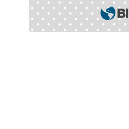
A Prefeitura de Fortaleza, por meio da Coor
supervisor para o Projeto Cozinha Criativa.
classificáveis, pode ser conferida por meio do
O processo seletivo para Supervisor Geral fo
primeira formada por uma análise curricula
O profissional selecionado como Supervisor
Serviços, no qual ficarão estabelecidas toda
bem como, participar de capacitação e plan