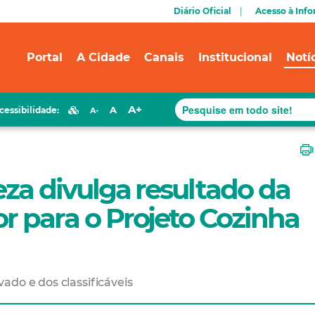
Diário Oficial
Acesso à Inf
Portal
A Cidade
Canais
Institucional
Notí
A+
A
cessibilidade:
A-
eza divulga resultado da
or para o Projeto Cozinha
ado e dos classificáveis