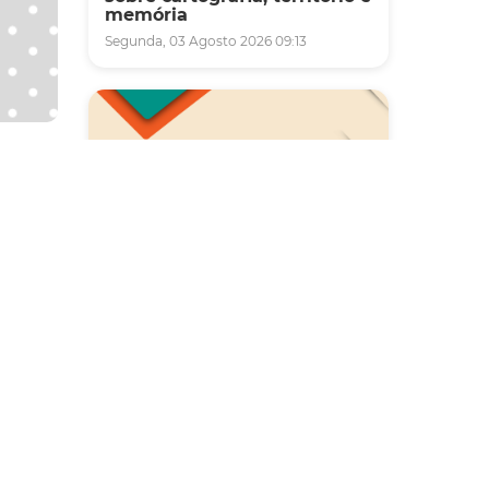
memória
Segunda, 03 Agosto 2026 09:13
e
Saúde
do a
Carreta da Saúde da Mulher
vai ofertar cerca de 2 mil
atendimentos ginecológicos
e de mamas em Fortaleza
durante o mês de agosto
ados,
Quinta, 06 Agosto 2026 08:43