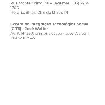
Rua Monte Cristo, 191 – Lagamar | (85) 3454
1706
Horário: 8h às 12h e de 13h às 17h
Centro de Integração Tecnológica Social
(CITS) - José Walter
Av. K, Nº 330, primeira etapa - José Walter |
(85) 3291 3545
Horário: 8h às 12h e de 13h às 17h
Centro de Integração Tecnológica Social
(CITS) - Parque São José
Rua Cônego de Castro, 3955 - Parque São
José | (85) 3101 3002
Horário: 8h às 12h e de 13 às 17h
Centro de Integração Tecnológica Social
(CITS) - Messejana
Rua 24 de Novembro, 555 – Conjunto São
Bernardo | (85) 3276 3719 e 3454 1777
Horário: 8h às 12h e de 13h às 17h