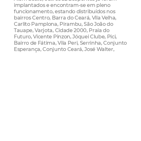
implantados e encontram-se em pleno
funcionamento, estando distribuídos nos
bairros Centro, Barra do Ceará, Vila Velha,
Carlito Pamplona, Pirambu, São João do
Tauape, Varjota, Cidade 2000, Praia do
Futuro, Vicente Pinzon, Jóquei Clube, Pici,
Bairro de Fátima, Vila Peri, Serrinha, Conjunto
Esperança, Conjunto Ceará, José Walter,
Aracapé, Granja Portugal, Jardim Cearense,
Edson Queiroz, Cidade dos Funcionários,
Jangurussu, Parque Dois Irmãos, Messejana,
São Bento, Sapiranga e Dias Macedo. Até o
fim deste ano, a expectativa é que Fortaleza
conte com um total de 50 Ecopontos,
estrategicamente distribuídos pelos bairros
de todas as Regionais.
Recicla Fortaleza
Para ter acesso aos benefícios, é simples.
Basta que o fortalezense procure um dos
Ecopontos mais próximos, levando a conta da
Enel ou o Bilhete Único, para fazer o cadastro