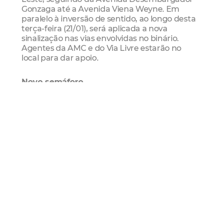
Gonzaga até a Avenida Viena Weyne. Em
paralelo à inversão de sentido, ao longo desta
terça-feira (21/01), será aplicada a nova
sinalização nas vias envolvidas no binário.
Agentes da AMC e do Via Livre estarão no
local para dar apoio.
Novo semáforo
Com o objetivo de proporcionar mais
segurança viária, principalmente, para
pedestres e ciclistas, além de organizar o
fluxo de veículos, um novo semáforo passará
a operar no cruzamento da Avenida
Desembargador Gonzaga com a Rua
Joãozito Arruda, onde antes havia uma
rotatória. O novo equipamento oferece três
tempos, com a perspectiva de minimizar um
ponto grave de conflitos e acidentes
identificados no local. Com isso, a travessia de
pedestres será facilitada neste ponto, onde
antes não havia brechas para travessias