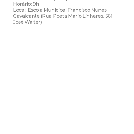
Horário: 9h
Local: Escola Municipal Francisco Nunes
Cavalcante (Rua Poeta Mario Linhares, 561,
José Walter)
Premio SEFIN
Sefin
Sme
Mais Lidas