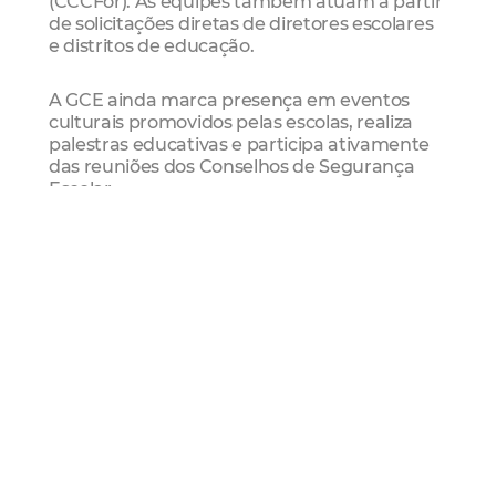
(CCCFor). As equipes também atuam a partir
de solicitações diretas de diretores escolares
e distritos de educação.
A GCE ainda marca presença em eventos
culturais promovidos pelas escolas, realiza
palestras educativas e participa ativamente
das reuniões dos Conselhos de Segurança
Escolar.
Mais ações da Guarda Comunitária Escolar
A Guarda Comunitária Escolar (GCE) da
Guarda Municipal de Fortaleza realizou, ao
longo de 2025, mais de 12.260 ações, entre
patrulhamentos, permanências preventivas,
videomonitoramento e atendimentos em
unidades escolares e Conselhos Tutelares da
capital. A atuação tem como foco principal a
segurança do parque educacional de
Fortaleza, de forma preventiva e ostensiva.