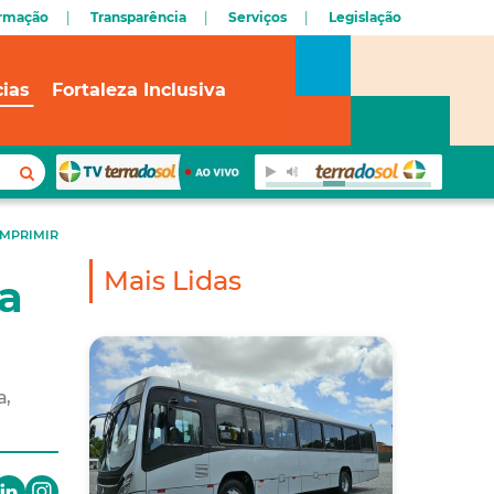
ormação
Transparência
Serviços
Legislação
cias
Fortaleza Inclusiva
IMPRIMIR
Mais Lidas
ia
a,