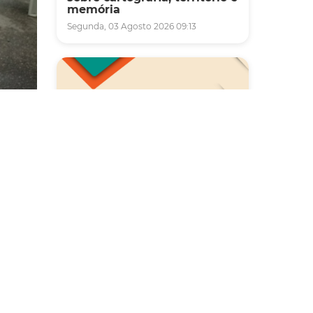
memória
Segunda, 03 Agosto 2026 09:13
Saúde
Carreta da Saúde da Mulher
8h, a
vai ofertar cerca de 2 mil
atendimentos ginecológicos
e de mamas em Fortaleza
izada
durante o mês de agosto
 Social
Quinta, 06 Agosto 2026 08:43