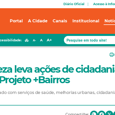
Diário Oficial
Acesso à Inf
Portal
A Cidade
Canais
Institucional
Notí
A+
A
cessibilidade:
A-
eza leva ações de cidadan
rojeto +Bairros
ado com serviços de saúde, melhorias urbanas, cidadani
Compartilhe: