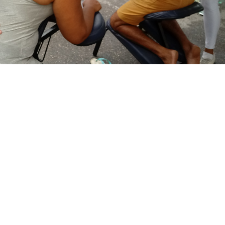
licação de massoterapia.
 Secretaria Regional II, neste sábado (23/03), a partir das 
com mais de 40 serviços gratuitos que serão ofertados à
dias. O evento acontecerá na Praça Narcisa Borges, local
Tibúrcio, próximo ao Centro de Referência de Assistência