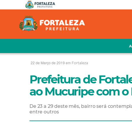
A
22 de Março de 2019 em
Fortaleza
Prefeitura de Fortal
ao Mucuripe com o P
De 23 a 29 deste mês, bairro será contempl
entre outros