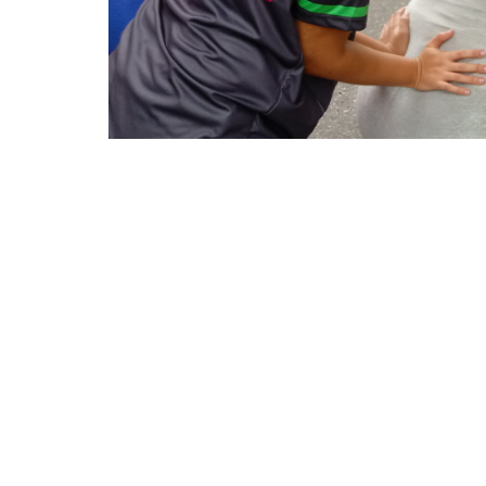
Entre os serviços oferecidos pelo +Bairros, temos a ap
A Prefeitura de Fortaleza realiza, por meio da
abertura da 11ª edição do projeto +Bairros, 
população do bairro Mucuripe nos próximos 
entre as Ruas Professor Luíz Costa com Luís 
(Cras) Mucuripe.